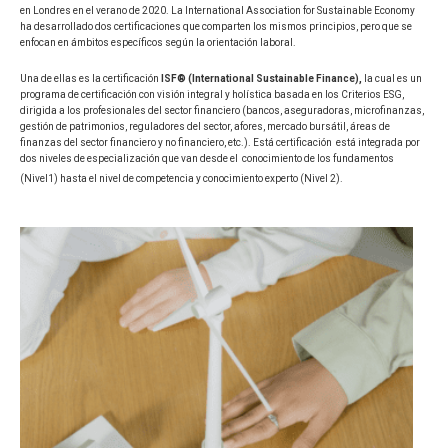
en Londres en el verano de 2020. La International Association for Sustainable Economy
ha desarrollado dos certificaciones que comparten los mismos principios, pero que se
enfocan en ámbitos específicos según la orientación laboral.
Una de ellas es la certificación
ISF
®
(International
Sustainable
Finance
),
la cual es un
programa de certificación con visión integral y holística basada en los Criterios ESG,
dirigida a los profesionales del sector financiero (bancos, aseguradoras, microfinanzas,
gestión de patrimonios, reguladores del sector, afores, mercado bursátil, áreas de
finanzas del sector financiero y no financiero, etc.). Está certificación está integrada por
dos niveles de especialización que van desde el conocimiento de los fundamentos
(Nivel1) hasta el nivel de competencia y conocimiento experto (Nivel 2).