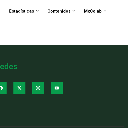
Estadísticas
Contenidos
MxColab
edes