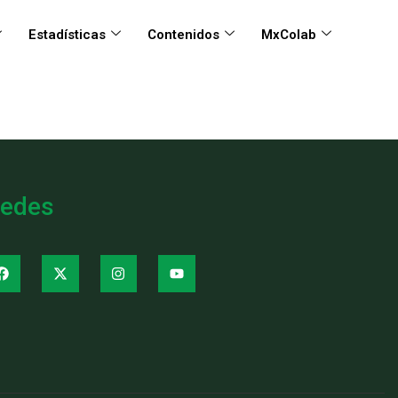
Estadísticas
Contenidos
MxColab
edes