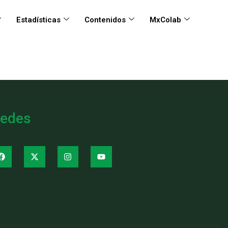
Estadísticas
Contenidos
MxColab
edes