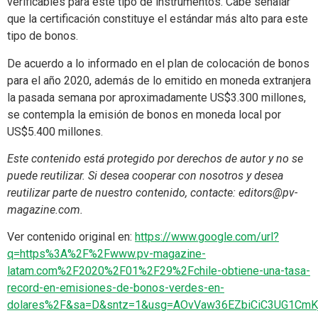
verificables para este tipo de instrumentos. Cabe señalar
que la certificación constituye el estándar más alto para este
tipo de bonos.
De acuerdo a lo informado en el plan de colocación de bonos
para el año 2020, además de lo emitido en moneda extranjera
la pasada semana por aproximadamente US$3.300 millones,
se contempla la emisión de bonos en moneda local por
US$5.400 millones.
Este contenido está protegido por derechos de autor y no se
puede reutilizar. Si desea cooperar con nosotros y desea
reutilizar parte de nuestro contenido, contacte:
editors@pv-
magazine.com
.
Ver contenido original en:
https://www.google.com/url?
q=https%3A%2F%2Fwww.pv-magazine-
latam.com%2F2020%2F01%2F29%2Fchile-obtiene-una-tasa-
record-en-emisiones-de-bonos-verdes-en-
dolares%2F&sa=D&sntz=1&usg=AOvVaw36EZbiCiC3UG1CmK