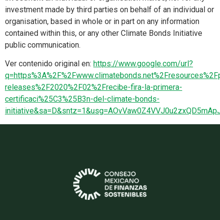
investment made by third parties on behalf of an individual or
organisation, based in whole or in part on any information
contained within this, or any other Climate Bonds Initiative
public communication.
Ver contenido original en:
https://www.google.com/url?
q=https%3A%2F%2Fwww.climatebonds.net%2Fresources%2F
releases%2F2020%2F02%2Frecibe-fira-la-primera-
certificaci%25C3%25B3n-del-climate-bonds-
initiative&sa=D&sntz=1&usg=AOvVaw0Z4VVJ0u2zxQD5mAp