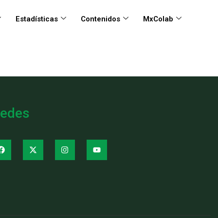
Estadísticas
Contenidos
MxColab
edes