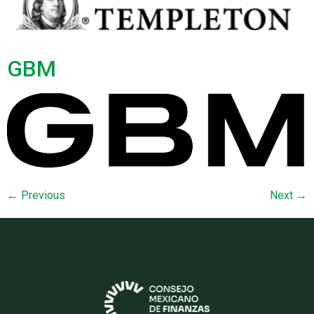
GBM
←
Previous
Next
→